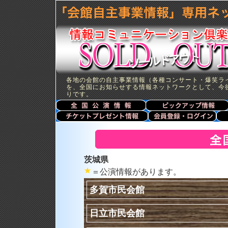
各地の会館の自主事業情報（各種コンサート・爆笑ラ
を、全国にお知らせする情報ネットワークとして、今
りです。
茨城県
＝公演情報があります。
多賀市民会館
日立市民会館