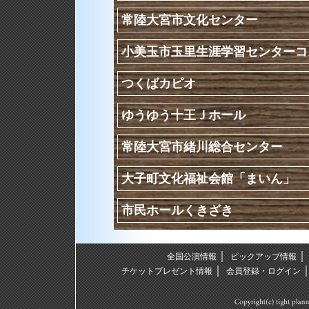
常陸大宮市文化センター
小美玉市玉里生涯学習センターコ
つくばカピオ
ゆうゆう十王Ｊホール
常陸大宮市緒川総合センター
大子町文化福祉会館「まいん」
市民ホールくきざき
｜
全国公演情報
ピックアップ情報
｜
チケットプレゼント情報
会員登録・ログイン